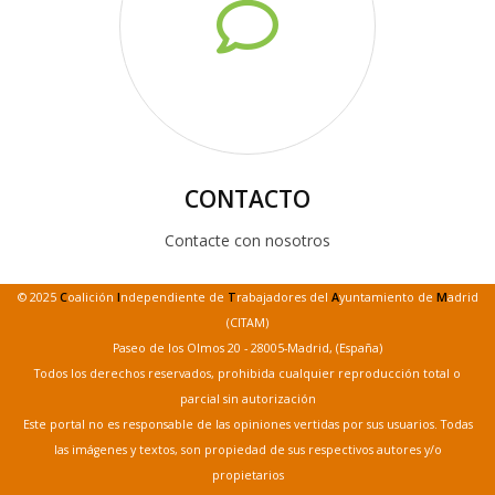
CONTACTO
Contacte con nosotros
© 2025
C
oalición
I
ndependiente de
T
rabajadores del
A
yuntamiento de
M
adrid
(CITAM)
Paseo de los Olmos 20 - 28005-Madrid, (España)
Todos los derechos reservados, prohibida cualquier reproducción total o
parcial sin autorización
Este portal no es responsable de las opiniones vertidas por sus usuarios. Todas
las imágenes y textos, son propiedad de sus respectivos autores y/o
propietarios